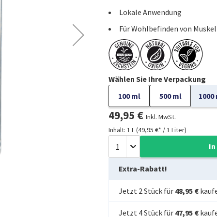
Lokale Anwendung
Für Wohlbefinden von Muskel
Wählen Sie Ihre Verpackung
100 ml
500 ml
1000
49,95 €
Inkl. MwSt.
Inhalt: 1 L (49,95 €* / 1 Liter)
In
Extra-Rabatt!
Jetzt 2 Stück für
48,95 €
kauf
Jetzt 4 Stück für
47,95 €
kauf