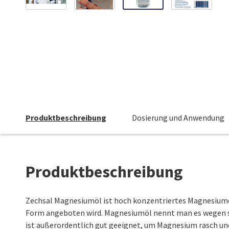
Zum
Anfang
der
Bildgalerie
springen
Produktbeschreibung
Dosierung und Anwendung
Produktbeschreibung
Zechsal Magnesiumöl ist hoch konzentriertes Magnesiumchl
Form angeboten wird. Magnesiumöl nennt man es wegen s
ist außerordentlich gut geeignet, um Magnesium rasch un