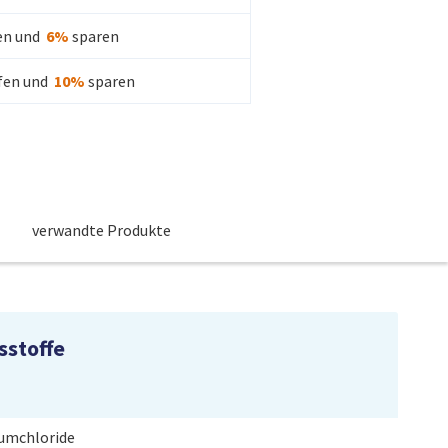
en und
6
%
sparen
fen und
10
%
sparen
verwandte Produkte
sstoffe
umchloride