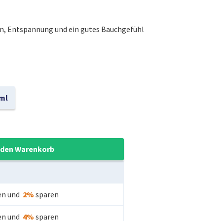
n, Entspannung und ein gutes Bauchgefühl
 ml
 den Warenkorb
en und
2
%
sparen
en und
4
%
sparen