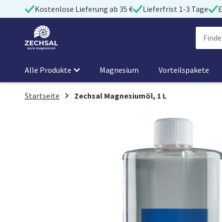
Kostenlose Lieferung ab 35 €
Lieferfrist 1-3 Tage
E
Alle Produkte
Magnesium
Vorteilspakete
Startseite
Zechsal Magnesiumöl, 1 L
Zum
Ende
der
Bildgalerie
springen