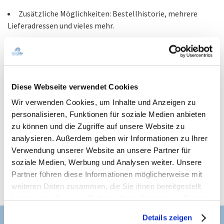
Zusätzliche Möglichkeiten: Bestellhistorie, mehrere
Lieferadressen und vieles mehr.
Als registierter Kunde haben Sie auch die Möglichkeit sich für
unseren monatlichen Newsletter zu registrieren. Darin
erfahren Sie spannende Neuigkeiten über Magnesium,
bekommen Tipps für die Anwendung und das Beste:
Diese Webseite verwendet Cookies
Mit unseren Zechsal-Newletter erhalten Sie regelmäßig
interessante Informationen und Angebote über
Wir verwenden Cookies, um Inhalte und Anzeigen zu
Magnesium direkt in Ihr Postfach.
personalisieren, Funktionen für soziale Medien anbieten
zu können und die Zugriffe auf unsere Website zu
Wichtiger Hinweis: Ihre Daten werden vertraulich behandelt
analysieren. Außerdem geben wir Informationen zu Ihrer
und nicht an Dritte weitergegeben. Für mehr Informationen
Verwendung unserer Website an unsere Partner für
lesen Sie bitte unsere Informationen zum Datenschutz in
soziale Medien, Werbung und Analysen weiter. Unsere
unserer
Datenschutzerklärung
.
Partner führen diese Informationen möglicherweise mit
weiteren Daten zusammen, die Sie ihnen bereitgestellt
haben oder die sie im Rahmen Ihrer Nutzung der Dienste
gesammelt haben.
Kostenlose Lieferung ab 35 €
Details zeigen