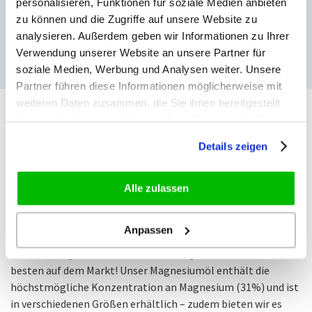
personalisieren, Funktionen für soziale Medien anbieten
In den Warenkorb
zu können und die Zugriffe auf unsere Website zu
analysieren. Außerdem geben wir Informationen zu Ihrer
Verwendung unserer Website an unsere Partner für
soziale Medien, Werbung und Analysen weiter. Unsere
Partner führen diese Informationen möglicherweise mit
weiteren Daten zusammen, die Sie ihnen bereitgestellt
haben oder die sie im Rahmen Ihrer Nutzung der Dienste
Reines Magnesiumöl von Zechsal
gesammelt haben.
Details zeigen
Unser Magnesium-Sortiment, zu dem auch das Magnesiumöl
gehört, umfasst ausschließlich Produkte von
höchster
Qualität
. Es wird aus der Zechstein-Quelle gewonnen und
Alle zulassen
enthält die höchstmögliche Konzentration an in Wasser
gelöstem
Magnesiumchlorid
. Um den Reinheitsgrad zu
Anpassen
maximieren,
verzichten wir auf unnötige Zusätze
. Dadurch
ist unser Magnesiumöl so rein wie möglich – und eines der
besten auf dem Markt! Unser Magnesiumöl enthält die
höchstmögliche Konzentration an Magnesium (31%) und ist
in verschiedenen Größen erhältlich – zudem bieten wir es