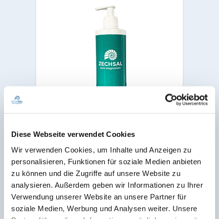
Diese Webseite verwendet Cookies
Zechsal Magnesium Hair & Body
wash, 500 ml
Wir verwenden Cookies, um Inhalte und Anzeigen zu
In einer praktischen Pumpflasche
personalisieren, Funktionen für soziale Medien anbieten
27,95 €
zu können und die Zugriffe auf unsere Website zu
Inkl. MwSt.
analysieren. Außerdem geben wir Informationen zu Ihrer
Inhalt: 500 ml (55,90 €* / 1 Liter)
Verwendung unserer Website an unsere Partner für
soziale Medien, Werbung und Analysen weiter. Unsere
In den Warenkorb